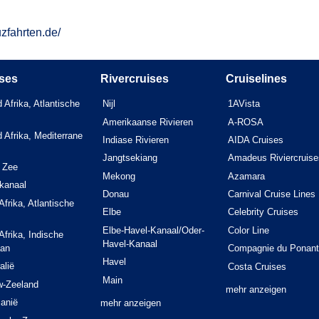
zfahrten.de/
ses
Rivercruises
Cruiselines
 Afrika, Atlantische
Nijl
1AVista
Amerikaanse Rivieren
A-ROSA
 Afrika, Mediterrane
Indiase Rivieren
AIDA Cruises
Jangtsekiang
Amadeus Riviercruise
 Zee
Mekong
Azamara
kanaal
Donau
Carnival Cruise Lines
Afrika, Atlantische
Elbe
Celebrity Cruises
Elbe-Havel-Kanaal/Oder-
Color Line
Afrika, Indische
Havel-Kanaal
an
Compagnie du Ponant
Havel
alië
Costa Cruises
Main
w-Zeeland
mehr anzeigen
anië
mehr anzeigen