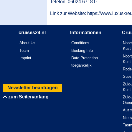
Telefon: 06024 6718 0
Link zur Website:
https://www.luxuskreu
cruises24.nl
Informationen
Crui
About Us
Conditions
Noord
Kust
Team
Booking Info
Noord
Imprint
Data Protection
Kust
toegankelijk
Rode
Suez
Zuid-
Newsletter beantragen
Kust
zum Seitenanfang
Zuid-
Ocea
Austr
Nieu
Tasm