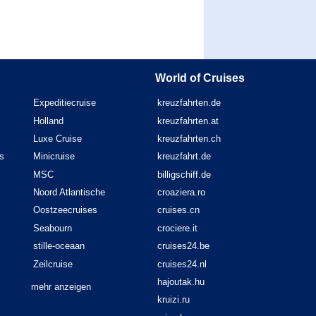
World of Cruises
Expeditiecruise
kreuzfahrten.de
Holland
kreuzfahrten.at
Luxe Cruise
kreuzfahrten.ch
s
Minicruise
kreuzfahrt.de
MSC
billigschiff.de
Noord Atlantische
croaziera.ro
Oostzeecruises
cruises.cn
Seabourn
crociere.it
stille-oceaan
cruises24.be
Zeilcruise
cruises24.nl
hajoutak.hu
mehr anzeigen
kruizi.ru