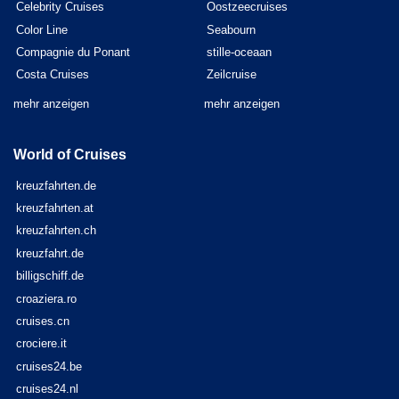
Celebrity Cruises
Oostzeecruises
Color Line
Seabourn
Compagnie du Ponant
stille-oceaan
Costa Cruises
Zeilcruise
mehr anzeigen
mehr anzeigen
World of Cruises
kreuzfahrten.de
kreuzfahrten.at
kreuzfahrten.ch
kreuzfahrt.de
billigschiff.de
croaziera.ro
cruises.cn
crociere.it
cruises24.be
cruises24.nl