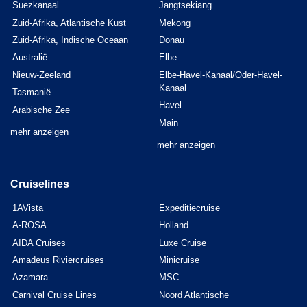
Suezkanaal
Jangtsekiang
Zuid-Afrika, Atlantische Kust
Mekong
Zuid-Afrika, Indische Oceaan
Donau
Australië
Elbe
Nieuw-Zeeland
Elbe-Havel-Kanaal/Oder-Havel-
Kanaal
Tasmanië
Havel
Arabische Zee
Main
mehr anzeigen
mehr anzeigen
Cruiselines
1AVista
Expeditiecruise
A-ROSA
Holland
AIDA Cruises
Luxe Cruise
Amadeus Riviercruises
Minicruise
Azamara
MSC
Carnival Cruise Lines
Noord Atlantische