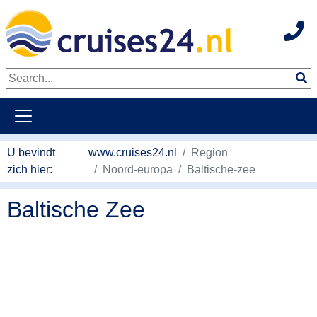
Hot
Naar hoofdinhoud springen
U bevindt
www.cruises24.nl
Region
zich hier:
Noord-europa
Baltische-zee
Baltische Zee