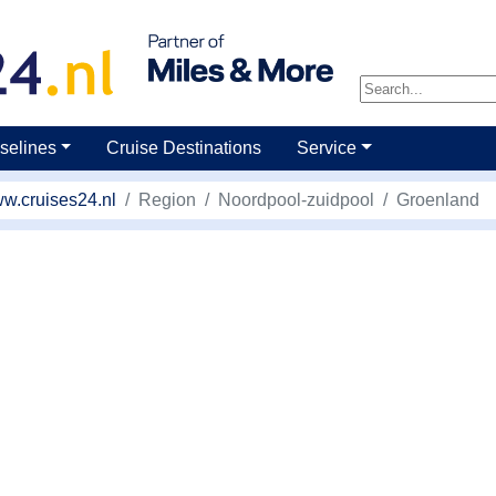
selines
Cruise Destinations
Service
w.cruises24.nl
Region
Noordpool-zuidpool
Groenland