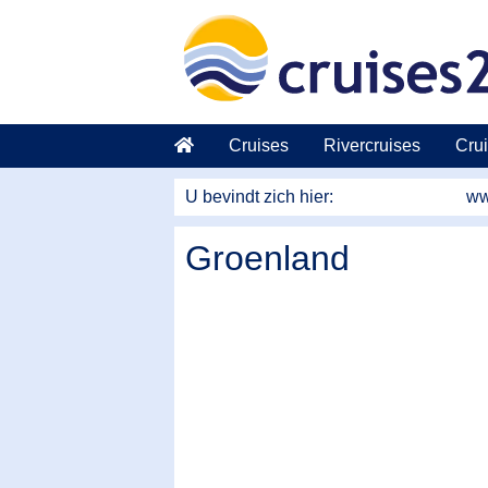
Naar hoofdinhoud springen
Cruises
Rivercruises
Crui
U bevindt zich hier:
ww
Groenland