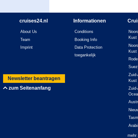
cruises24.nl
Informationen
Crui
About Us
Conditions
Noord
Kust
Team
Booking Info
Noord
Imprint
Data Protection
Kust
toegankelijk
Rode
Suez
Zuid-
Newsletter beantragen
Kust
zum Seitenanfang
Zuid-
Ocea
Austr
Nieu
Tasm
Arab
mehr 