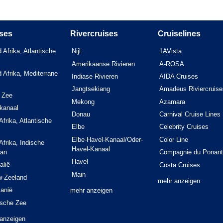
ses
Rivercruises
Cruiselines
 Afrika, Atlantische
Nijl
1AVista
Amerikaanse Rivieren
A-ROSA
 Afrika, Mediterrane
Indiase Rivieren
AIDA Cruises
Jangtsekiang
Amadeus Riviercruise
 Zee
Mekong
Azamara
kanaal
Donau
Carnival Cruise Lines
Afrika, Atlantische
Elbe
Celebrity Cruises
Elbe-Havel-Kanaal/Oder-
Color Line
Afrika, Indische
Havel-Kanaal
an
Compagnie du Ponant
Havel
alië
Costa Cruises
Main
w-Zeeland
mehr anzeigen
anië
mehr anzeigen
ische Zee
anzeigen