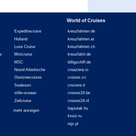
World of Cruises
Expeditiecruise
kreuzfahrten.de
Holland
kreuzfahrten.at
Luxe Cruise
kreuzfahrten.ch
s
Minicruise
kreuzfahrt.de
MSC
billigschiff.de
Noord Atlantische
croaziera.ro
Oostzeecruises
cruises.cn
Seabourn
crociere.it
stille-oceaan
cruises24.be
Zeilcruise
cruises24.nl
hajoutak.hu
mehr anzeigen
kruizi.ru
rejs.pl