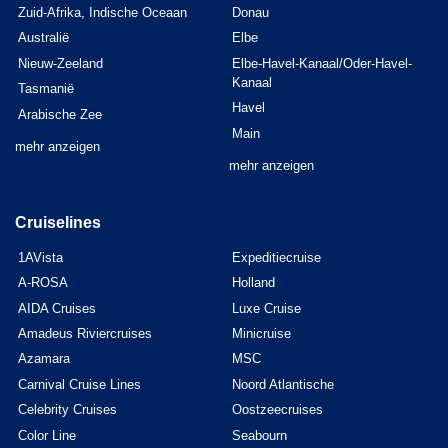
Zuid-Afrika, Indische Oceaan
Donau
Australië
Elbe
Nieuw-Zeeland
Elbe-Havel-Kanaal/Oder-Havel-
Kanaal
Tasmanië
Havel
Arabische Zee
Main
mehr anzeigen
mehr anzeigen
Cruiselines
1AVista
Expeditiecruise
A-ROSA
Holland
AIDA Cruises
Luxe Cruise
Amadeus Riviercruises
Minicruise
Azamara
MSC
Carnival Cruise Lines
Noord Atlantische
Celebrity Cruises
Oostzeecruises
Color Line
Seabourn