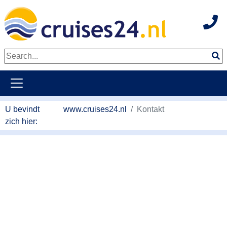
Hot
Naar hoofdinhoud springen
U bevindt
www.cruises24.nl
Kontakt
zich hier: