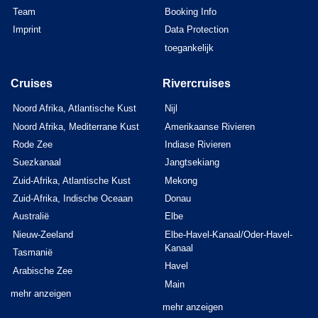
Team
Booking Info
Imprint
Data Protection
toegankelijk
Cruises
Rivercruises
Noord Afrika, Atlantische Kust
Nijl
Noord Afrika, Mediterrane Kust
Amerikaanse Rivieren
Rode Zee
Indiase Rivieren
Suezkanaal
Jangtsekiang
Zuid-Afrika, Atlantische Kust
Mekong
Zuid-Afrika, Indische Oceaan
Donau
Australië
Elbe
Nieuw-Zeeland
Elbe-Havel-Kanaal/Oder-Havel-
Kanaal
Tasmanië
Havel
Arabische Zee
Main
mehr anzeigen
mehr anzeigen