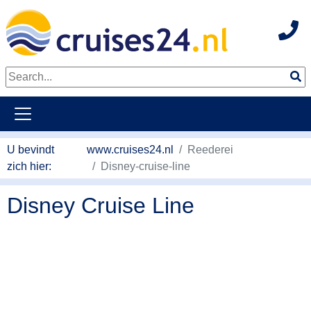
Hot
Naar hoofdinhoud springen
U bevindt
www.cruises24.nl
Reederei
zich hier:
Disney-cruise-line
Disney Cruise Line