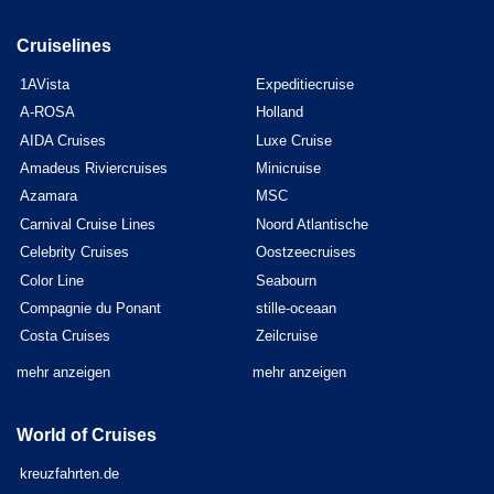
Cruiselines
1AVista
Expeditiecruise
A-ROSA
Holland
AIDA Cruises
Luxe Cruise
Amadeus Riviercruises
Minicruise
Azamara
MSC
Carnival Cruise Lines
Noord Atlantische
Celebrity Cruises
Oostzeecruises
Color Line
Seabourn
Compagnie du Ponant
stille-oceaan
Costa Cruises
Zeilcruise
mehr anzeigen
mehr anzeigen
World of Cruises
kreuzfahrten.de