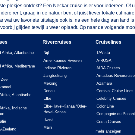
 plekjes ontdekt? Een Neckar cruise is er voor iedereen. Of u n
ere rent, graag in de natuur bent of juist liever lokale culinai
r wat uw favoriete uitstapje ook is, na een hele dag aan land is
 voorbij glijden terwijl u weer oplaadt. Op naar de volgende mo
ses
Rivercruises
Cruiselines
 Afrika, Atlantische
Nijl
1AVista
Amerikaanse Rivieren
A-ROSA
 Afrika, Mediterrane
Indiase Rivieren
AIDA Cruises
Jangtsekiang
Amadeus Riviercruise
 Zee
Mekong
Azamara
kanaal
Donau
Carnival Cruise Lines
Afrika, Atlantische
Elbe
Celebrity Cruises
Elbe-Havel-Kanaal/Oder-
Color Line
Afrika, Indische
Havel-Kanaal
an
Compagnie du Ponant
Havel
alië
Costa Cruises
Main
w-Zeeland
mehr anzeigen