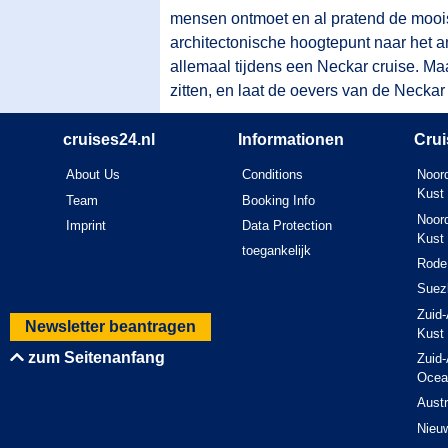
mensen ontmoet en al pratend de mooiste
architectonische hoogtepunt naar het and
allemaal tijdens een Neckar cruise. Maa
zitten, en laat de oevers van de Neckar
cruises24.nl
Informationen
Crui
About Us
Conditions
Noord
Kust
Team
Booking Info
Noord
Imprint
Data Protection
Kust
toegankelijk
Rode
Suez
Zuid-
Newsletter beantragen
Kust
zum Seitenanfang
Zuid-
Ocea
Austr
Nieu