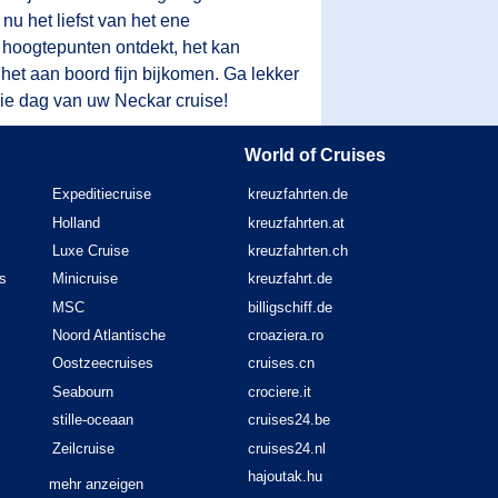
u het liefst van het ene
re hoogtepunten ontdekt, het kan
 het aan boord fijn bijkomen. Ga lekker
oie dag van uw Neckar cruise!
World of Cruises
Expeditiecruise
kreuzfahrten.de
Holland
kreuzfahrten.at
Luxe Cruise
kreuzfahrten.ch
s
Minicruise
kreuzfahrt.de
MSC
billigschiff.de
Noord Atlantische
croaziera.ro
Oostzeecruises
cruises.cn
Seabourn
crociere.it
stille-oceaan
cruises24.be
Zeilcruise
cruises24.nl
hajoutak.hu
mehr anzeigen