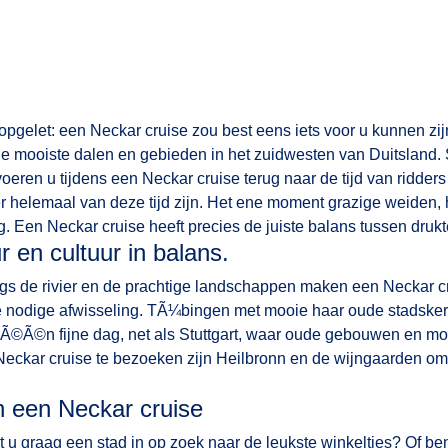
 opgelet: een Neckar cruise zou best eens iets voor u kunnen zi
 de mooiste dalen en gebieden in het zuidwesten van Duitsland
oeren u tijdens een Neckar cruise terug naar de tijd van ridders 
r helemaal van deze tijd zijn. Het ene moment grazige weiden,
g. Een Neckar cruise heeft precies de juiste balans tussen drukte
 en cultuur in balans.
ngs de rivier en de prachtige landschappen maken een Neckar cr
e nodige afwisseling. TÃ¼bingen met mooie haar oude stadsker
Ã©Ã©n fijne dag, net als Stuttgart, waar oude gebouwen en mod
Neckar cruise te bezoeken zijn Heilbronn en de wijngaarden om
n een Neckar cruise
t u graag een stad in op zoek naar de leukste winkeltjes? Of ben