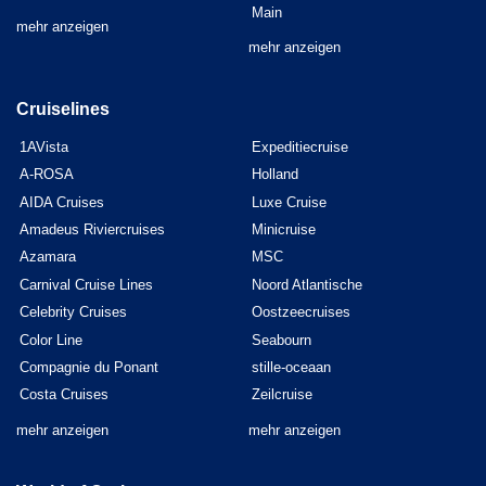
Main
mehr anzeigen
mehr anzeigen
Cruiselines
1AVista
Expeditiecruise
A-ROSA
Holland
AIDA Cruises
Luxe Cruise
Amadeus Riviercruises
Minicruise
Azamara
MSC
Carnival Cruise Lines
Noord Atlantische
Celebrity Cruises
Oostzeecruises
Color Line
Seabourn
Compagnie du Ponant
stille-oceaan
Costa Cruises
Zeilcruise
mehr anzeigen
mehr anzeigen