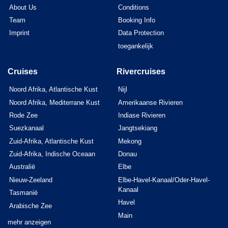
About Us
Conditions
Team
Booking Info
Imprint
Data Protection
toegankelijk
Cruises
Rivercruises
Noord Afrika, Atlantische Kust
Nijl
Noord Afrika, Mediterrane Kust
Amerikaanse Rivieren
Rode Zee
Indiase Rivieren
Suezkanaal
Jangtsekiang
Zuid-Afrika, Atlantische Kust
Mekong
Zuid-Afrika, Indische Oceaan
Donau
Australië
Elbe
Nieuw-Zeeland
Elbe-Havel-Kanaal/Oder-Havel-
Kanaal
Tasmanië
Havel
Arabische Zee
Main
mehr anzeigen