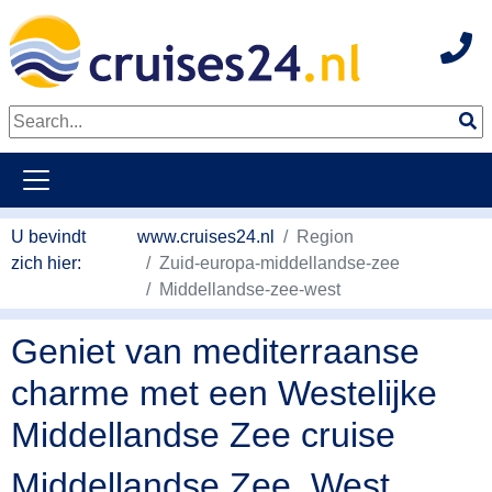
Hot
Naar hoofdinhoud springen
U bevindt
www.cruises24.nl
Region
zich hier:
Zuid-europa-middellandse-zee
Middellandse-zee-west
Geniet van mediterraanse
charme met een Westelijke
Middellandse Zee cruise
Middellandse Zee, West