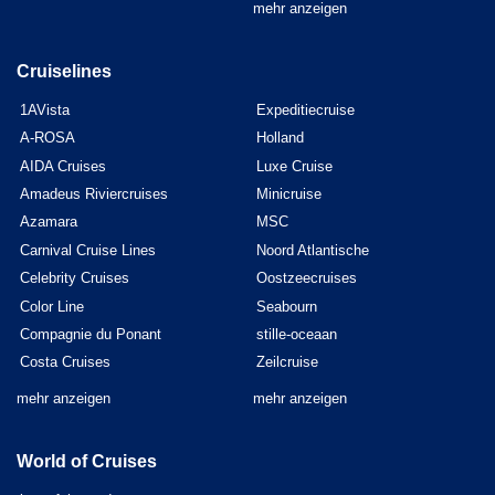
mehr anzeigen
Cruiselines
1AVista
Expeditiecruise
A-ROSA
Holland
AIDA Cruises
Luxe Cruise
Amadeus Riviercruises
Minicruise
Azamara
MSC
Carnival Cruise Lines
Noord Atlantische
Celebrity Cruises
Oostzeecruises
Color Line
Seabourn
Compagnie du Ponant
stille-oceaan
Costa Cruises
Zeilcruise
mehr anzeigen
mehr anzeigen
World of Cruises