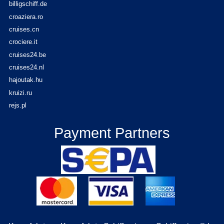
billigschiff.de
croaziera.ro
cruises.cn
crociere.it
cruises24.be
cruises24.nl
hajoutak.hu
kruizi.ru
rejs.pl
Payment Partners