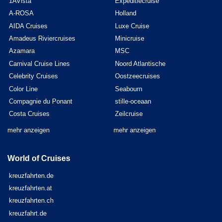
1AVista
Expeditiecruise
A-ROSA
Holland
AIDA Cruises
Luxe Cruise
Amadeus Riviercruises
Minicruise
Azamara
MSC
Carnival Cruise Lines
Noord Atlantische
Celebrity Cruises
Oostzeecruises
Color Line
Seabourn
Compagnie du Ponant
stille-oceaan
Costa Cruises
Zeilcruise
mehr anzeigen
mehr anzeigen
World of Cruises
kreuzfahrten.de
kreuzfahrten.at
kreuzfahrten.ch
kreuzfahrt.de