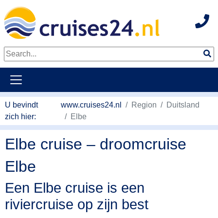
Hot
Naar hoofdinhoud springen
U bevindt
www.cruises24.nl
Region
Duitsland
zich hier:
Elbe
Elbe cruise – droomcruise
Elbe
Een Elbe cruise is een
riviercruise op zijn best