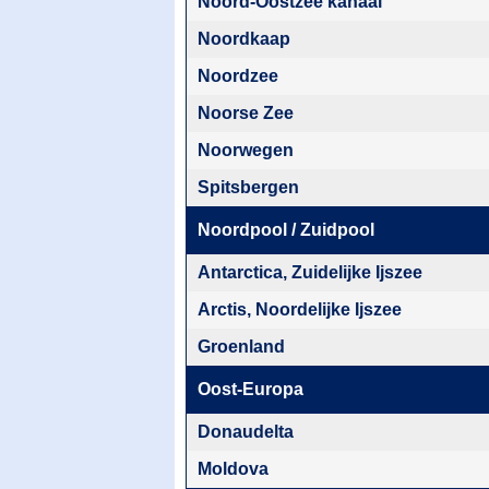
Noord-Oostzee kanaal
Noordkaap
Noordzee
Noorse Zee
Noorwegen
Spitsbergen
Noordpool / Zuidpool
Antarctica, Zuidelijke Ijszee
Arctis, Noordelijke Ijszee
Groenland
Oost-Europa
Donaudelta
Moldova