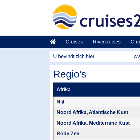
Naar hoofdinhoud springen
Cruises
Rivercruises
Crui
U bevindt zich hier:
ww
Regio's
Afrika
Nijl
Noord Afrika, Atlantische Kust
Noord Afrika, Mediterrane Kust
Rode Zee