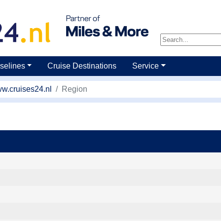
selines
Cruise Destinations
Service
w.cruises24.nl
Region