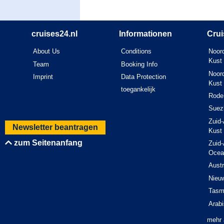
cruises24.nl
Informationen
Crui
About Us
Conditions
Noord
Kust
Team
Booking Info
Noord
Imprint
Data Protection
Kust
toegankelijk
Rode
Suez
Zuid-
Newsletter beantragen
Kust
zum Seitenanfang
Zuid-
Ocea
Austr
Nieu
Tasm
Arab
mehr 