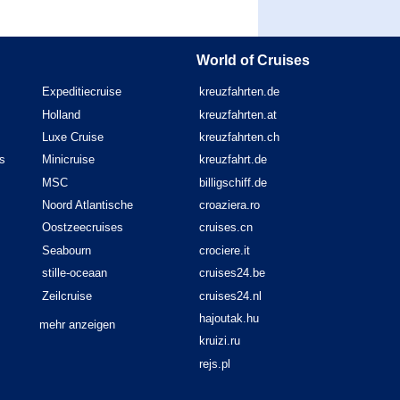
World of Cruises
Expeditiecruise
kreuzfahrten.de
Holland
kreuzfahrten.at
Luxe Cruise
kreuzfahrten.ch
s
Minicruise
kreuzfahrt.de
MSC
billigschiff.de
Noord Atlantische
croaziera.ro
Oostzeecruises
cruises.cn
Seabourn
crociere.it
stille-oceaan
cruises24.be
Zeilcruise
cruises24.nl
hajoutak.hu
mehr anzeigen
kruizi.ru
rejs.pl