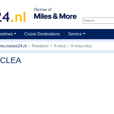
selines
Cruise Destinations
Service
w.cruises24.nl
Reederei
A-rosa
A-rosa-clea
 CLEA