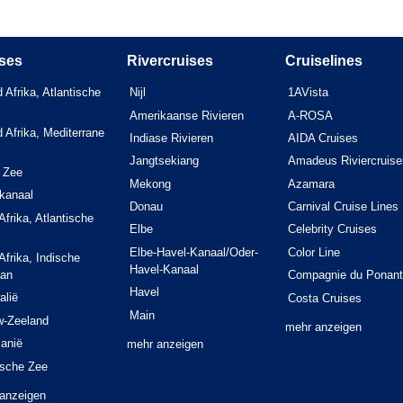
ses
Rivercruises
Cruiselines
 Afrika, Atlantische
Nijl
1AVista
Amerikaanse Rivieren
A-ROSA
 Afrika, Mediterrane
Indiase Rivieren
AIDA Cruises
Jangtsekiang
Amadeus Riviercruise
 Zee
Mekong
Azamara
kanaal
Donau
Carnival Cruise Lines
Afrika, Atlantische
Elbe
Celebrity Cruises
Elbe-Havel-Kanaal/Oder-
Color Line
Afrika, Indische
Havel-Kanaal
an
Compagnie du Ponant
Havel
alië
Costa Cruises
Main
w-Zeeland
mehr anzeigen
anië
mehr anzeigen
ische Zee
anzeigen