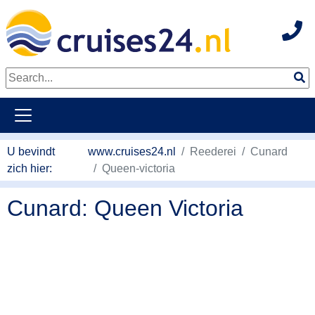
Hot
Naar hoofdinhoud springen
U bevindt
www.cruises24.nl
Reederei
Cunard
zich hier:
Queen-victoria
Cunard: Queen Victoria