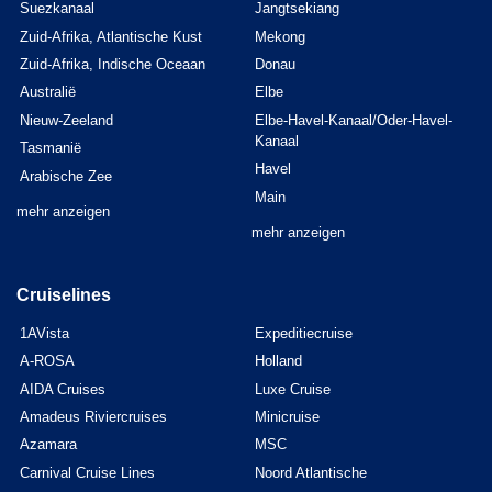
Suezkanaal
Jangtsekiang
Zuid-Afrika, Atlantische Kust
Mekong
Zuid-Afrika, Indische Oceaan
Donau
Australië
Elbe
Nieuw-Zeeland
Elbe-Havel-Kanaal/Oder-Havel-
Kanaal
Tasmanië
Havel
Arabische Zee
Main
mehr anzeigen
mehr anzeigen
Cruiselines
1AVista
Expeditiecruise
A-ROSA
Holland
AIDA Cruises
Luxe Cruise
Amadeus Riviercruises
Minicruise
Azamara
MSC
Carnival Cruise Lines
Noord Atlantische