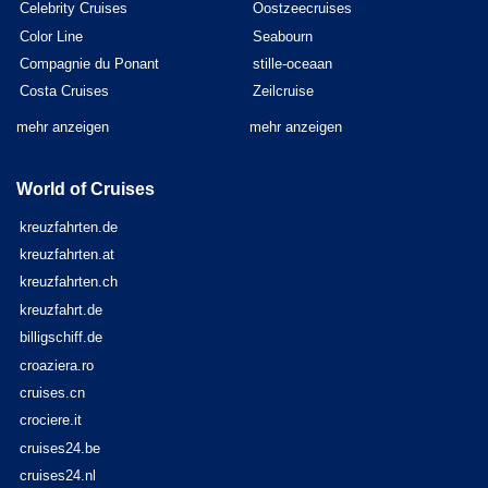
Celebrity Cruises
Oostzeecruises
Color Line
Seabourn
Compagnie du Ponant
stille-oceaan
Costa Cruises
Zeilcruise
mehr anzeigen
mehr anzeigen
World of Cruises
kreuzfahrten.de
kreuzfahrten.at
kreuzfahrten.ch
kreuzfahrt.de
billigschiff.de
croaziera.ro
cruises.cn
crociere.it
cruises24.be
cruises24.nl