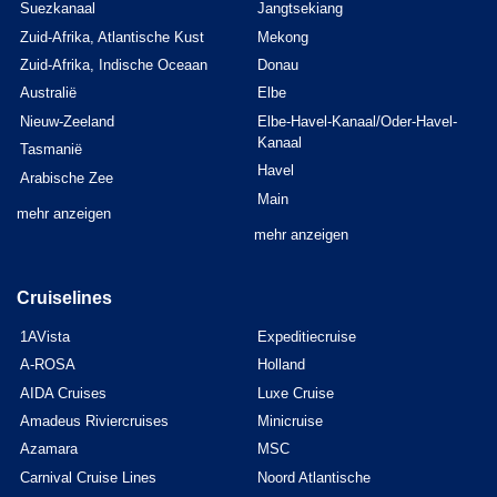
Suezkanaal
Jangtsekiang
Zuid-Afrika, Atlantische Kust
Mekong
Zuid-Afrika, Indische Oceaan
Donau
Australië
Elbe
Nieuw-Zeeland
Elbe-Havel-Kanaal/Oder-Havel-
Kanaal
Tasmanië
Havel
Arabische Zee
Main
mehr anzeigen
mehr anzeigen
Cruiselines
1AVista
Expeditiecruise
A-ROSA
Holland
AIDA Cruises
Luxe Cruise
Amadeus Riviercruises
Minicruise
Azamara
MSC
Carnival Cruise Lines
Noord Atlantische