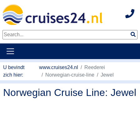
Hot
Naar hoofdinhoud springen
U bevindt
www.cruises24.nl
Reederei
zich hier:
Norwegian-cruise-line
Jewel
Norwegian Cruise Line: Jewel